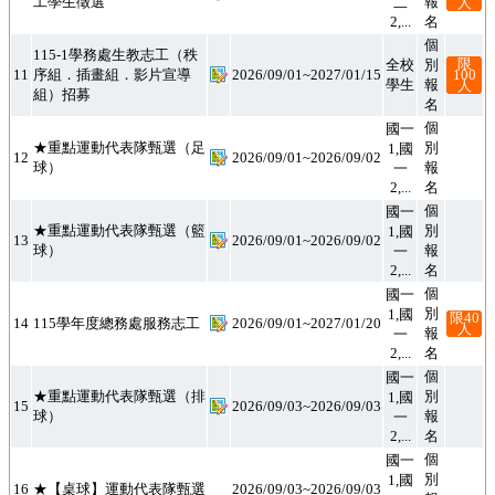
工學生徵選
人
2,...
名
個
別
報
115-1學務處生教志工（秩
序組．插畫組．影片宣導
限
100
全校
11
2026/09/01~2027/01/15
學生
人
組）招募
名
個
別
報
國一
1,國
一
★重點運動代表隊甄選（足
12
2026/09/01~2026/09/02
球）
2,...
名
個
別
報
國一
1,國
一
★重點運動代表隊甄選（籃
13
2026/09/01~2026/09/02
球）
2,...
名
個
別
報
國一
1,國
一
限40
14
115學年度總務處服務志工
2026/09/01~2027/01/20
人
2,...
名
個
別
報
國一
1,國
一
★重點運動代表隊甄選（排
15
2026/09/03~2026/09/03
球）
2,...
名
個
別
報
國一
1,國
一
16
★【桌球】運動代表隊甄選
2026/09/03~2026/09/03