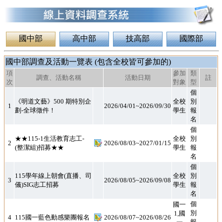
國中部
高中部
技高部
國際部
國中部調查及活動一覽表 (包含全校皆可參加的)
項
參加
類
調查、活動名稱
活動日期
註
次
對象
型
個
別
報
《明道文藝》500 期特別企
全校
1
2026/04/01~2026/09/30
劃-全球徵件！
學生
名
個
別
報
★★115-1生活教育志工-
全校
2
2026/08/03~2027/01/15
(整潔組)招募★★
學生
名
個
別
報
115學年線上朝會(直播、司
全校
3
2026/08/05~2026/09/08
儀)SIG志工招募
學生
名
個
別
報
國一
1,國
一
4
115國一藍色動感樂團報名
2026/08/07~2026/08/26