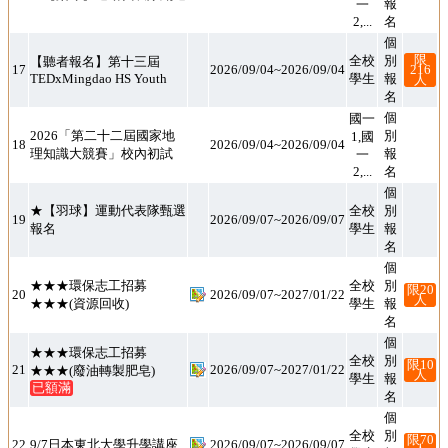
2,...
名
個
別
報
限
216
全校
【聽者報名】第十三屆
17
2026/09/04~2026/09/04
TEDxMingdao HS Youth
學生
人
名
個
別
報
國一
1,國
一
2026「第二十二屆國家地
18
2026/09/04~2026/09/04
理知識大競賽」校內初試
2,...
名
個
別
報
★【羽球】運動代表隊甄選
全校
19
2026/09/07~2026/09/07
報名
學生
名
個
別
報
★★★環保志工招募
全校
限20
20
2026/09/07~2027/01/22
人
★★★(資源回收)
學生
名
個
別
報
★★★環保志工招募
全校
限10
21
2026/09/07~2027/01/22
★★★(廢油轉製肥皂)
人
學生
已額滿
名
個
別
報
全校
限70
22
9/7日本東北大學升學講座
2026/09/07~2026/09/07