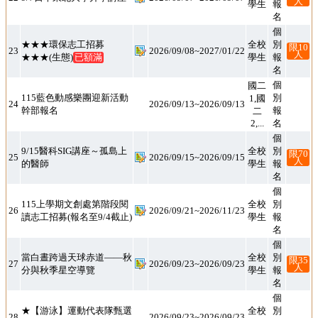
人
學生
名
個
別
報
★★★環保志工招募
全校
限10
23
2026/09/08~2027/01/22
人
★★★(生態)
已額滿
學生
名
個
別
報
國二
1,國
二
115藍色動感樂團迎新活動
24
2026/09/13~2026/09/13
幹部報名
2,...
名
個
別
報
9/15醫科SIG講座～孤島上
全校
限70
25
2026/09/15~2026/09/15
人
的醫師
學生
名
個
別
報
115上學期文創處第階段閱
全校
26
2026/09/21~2026/11/23
讀志工招募(報名至9/4截止)
學生
名
個
別
報
當白晝跨過天球赤道——秋
全校
限35
27
2026/09/23~2026/09/23
人
分與秋季星空導覽
學生
名
個
別
報
★【游泳】運動代表隊甄選
全校
28
2026/09/23~2026/09/23