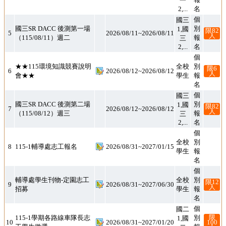
2,...
名
個
別
報
國三
1,國
三
國三SR DACC 後測第一場
限82
5
2026/08/11~2026/08/11
人
（115/08/11）週二
2,...
名
個
別
報
★★115環境知識競賽說明
全校
限6
6
2026/08/12~2026/08/12
人
會★★
學生
名
個
別
報
國三
1,國
三
國三SR DACC 後測第二場
限82
7
2026/08/12~2026/08/12
人
（115/08/12）週三
2,...
名
個
別
報
全校
8
115-1輔導處志工報名
2026/08/31~2027/01/15
學生
名
個
別
報
輔導處學生刊物-定園志工
全校
限12
9
2026/08/31~2027/06/30
人
招募
學生
名
個
別
報
國二
1,國
二
限
100
115-1學期各路線車隊長志
10
2026/08/31~2027/01/20