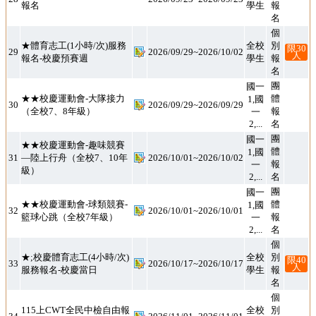
報名
學生
名
個
別
報
★體育志工(1小時/次)服務
全校
限30
29
2026/09/29~2026/10/02
人
報名-校慶預賽週
學生
名
團
體
報
國一
1,國
一
★★校慶運動會-大隊接力
30
2026/09/29~2026/09/29
（全校7、8年級）
2,...
名
團
體
報
國一
1,國
一
★★校慶運動會-趣味競賽
—陸上行舟（全校7、10年
31
2026/10/01~2026/10/02
級）
2,...
名
團
體
報
國一
1,國
一
★★校慶運動會-球類競賽-
32
2026/10/01~2026/10/01
籃球心跳（全校7年級）
2,...
名
個
別
報
★;校慶體育志工(4小時/次)
全校
限40
33
2026/10/17~2026/10/17
人
服務報名-校慶當日
學生
名
個
別
報
115上CWT全民中檢自由報
全校